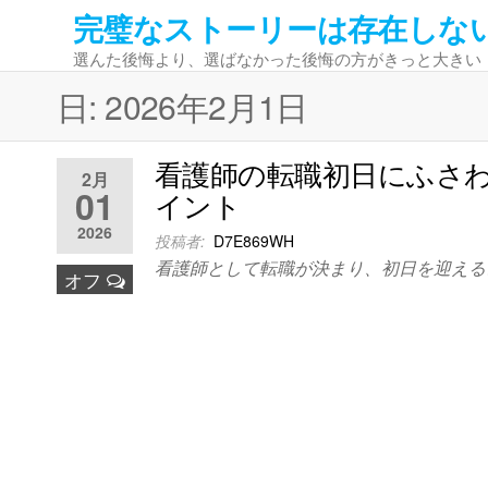
コ
完璧なストーリーは存在しな
ン
選んた後悔より、選ばなかった後悔の方がきっと大きい
テ
ン
日:
2026年2月1日
ツ
へ
看護師の転職初日にふさ
ス
2月
01
イント
キ
ッ
2026
投稿者:
D7E869WH
プ
看護師として転職が決まり、初日を迎える
オフ