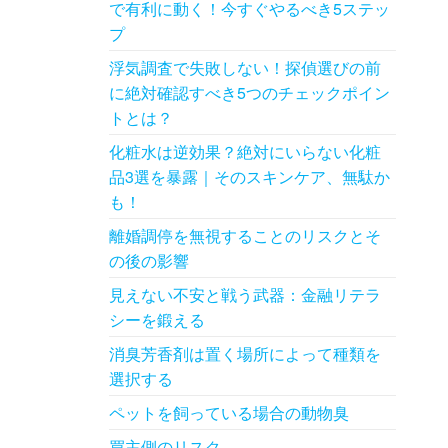
で有利に動く！今すぐやるべき5ステッ
プ
浮気調査で失敗しない！探偵選びの前
に絶対確認すべき5つのチェックポイン
トとは？
化粧水は逆効果？絶対にいらない化粧
品3選を暴露｜そのスキンケア、無駄か
も！
離婚調停を無視することのリスクとそ
の後の影響
見えない不安と戦う武器：金融リテラ
シーを鍛える
消臭芳香剤は置く場所によって種類を
選択する
ペットを飼っている場合の動物臭
買主側のリスク