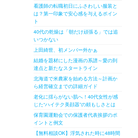
看護師の転職初日にふさわしい服装と
は？第一印象で安心感を与えるポイン
ト
40代の乾燥は「朝だけ頑張る」では追
いつかない
上田綺世、初メンバー外かぁ
結婚を題材にした漫画の系譜～愛の到
達点と新たなスタートライン
北海道で米農家を始める方法～計画か
ら経営確立までの詳細ガイド
老化に揺らがない肌へ！40代女性が感
じた“ハイテク美顔器”の頼もしさとは
保育園運動会での保護者代表挨拶のポ
イントと例文
【無料相談OK】浮気された時に48時間