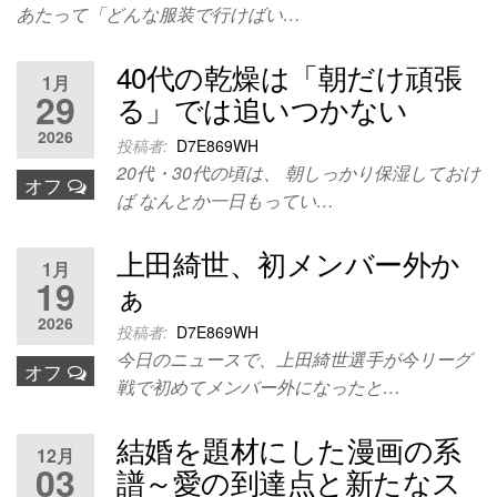
あたって「どんな服装で行けばい…
40代の乾燥は「朝だけ頑張
1月
29
る」では追いつかない
2026
投稿者:
D7E869WH
20代・30代の頃は、 朝しっかり保湿しておけ
オフ
ば なんとか一日もってい…
上田綺世、初メンバー外か
1月
19
ぁ
2026
投稿者:
D7E869WH
今日のニュースで、上田綺世選手が今リーグ
オフ
戦で初めてメンバー外になったと…
結婚を題材にした漫画の系
12月
03
譜～愛の到達点と新たなス