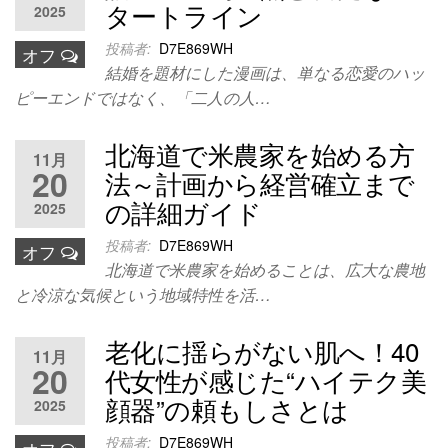
タートライン
2025
投稿者:
D7E869WH
オフ
結婚を題材にした漫画は、単なる恋愛のハッ
ピーエンドではなく、「二人の人…
北海道で米農家を始める方
11月
20
法～計画から経営確立まで
の詳細ガイド
2025
投稿者:
D7E869WH
オフ
北海道で米農家を始めることは、広大な農地
と冷涼な気候という地域特性を活…
老化に揺らがない肌へ！40
11月
20
代女性が感じた“ハイテク美
顔器”の頼もしさとは
2025
投稿者:
D7E869WH