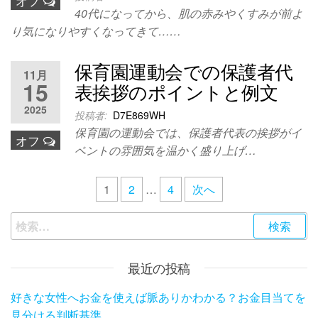
オフ
40代になってから、肌の赤みやくすみが前よ
り気になりやすくなってきて……
保育園運動会での保護者代
11月
15
表挨拶のポイントと例文
2025
投稿者:
D7E869WH
保育園の運動会では、保護者代表の挨拶がイ
オフ
ベントの雰囲気を温かく盛り上げ…
投
1
2
…
4
次へ
稿
検
の
索:
ペ
最近の投稿
ー
好きな女性へお金を使えば脈ありかわかる？お金目当てを
ジ
見分ける判断基準