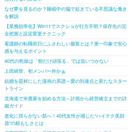
送
なぜ夢を見るのか？睡眠中の脳で起きている不思議な働き
り
を解説
【業務効率化】Win11でスクショが行方不明？保存先の完
全把握と設定変更テクニック
看護師の転職初日にふさわしい服装とは？第一印象で安心
感を与えるポイント
40代の乾燥は「朝だけ頑張る」では追いつかない
上田綺世、初メンバー外かぁ
結婚を題材にした漫画の系譜～愛の到達点と新たなスター
トライン
北海道で米農家を始める方法～計画から経営確立までの詳
細ガイド
老化に揺らがない肌へ！40代女性が感じた“ハイテク美顔
器”の頼もしさとは