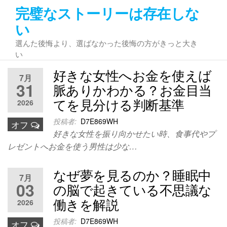
コ
完璧なストーリーは存在しな
ン
い
テ
選んた後悔より、選ばなかった後悔の方がきっと大き
ン
い
ツ
へ
好きな女性へお金を使えば
7月
ス
31
脈ありかわかる？お金目当
キ
てを見分ける判断基準
2026
ッ
プ
投稿者:
D7E869WH
オフ
好きな女性を振り向かせたい時、食事代やプ
レゼントへお金を使う男性は少な…
なぜ夢を見るのか？睡眠中
7月
03
の脳で起きている不思議な
働きを解説
2026
投稿者:
D7E869WH
オフ