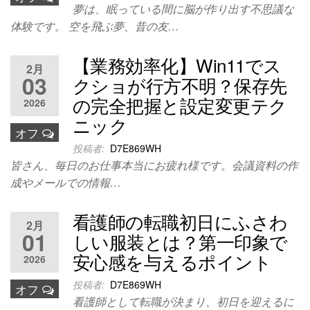
夢は、眠っている間に脳が作り出す不思議な
体験です。 空を飛ぶ夢、昔の友…
【業務効率化】Win11でス
2月
03
クショが行方不明？保存先
の完全把握と設定変更テク
2026
ニック
オフ
投稿者:
D7E869WH
皆さん、毎日のお仕事本当にお疲れ様です。会議資料の作
成やメールでの情報…
看護師の転職初日にふさわ
2月
01
しい服装とは？第一印象で
安心感を与えるポイント
2026
投稿者:
D7E869WH
オフ
看護師として転職が決まり、初日を迎えるに