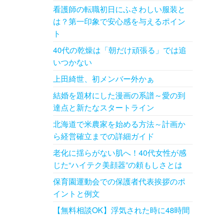
看護師の転職初日にふさわしい服装と
は？第一印象で安心感を与えるポイン
ト
40代の乾燥は「朝だけ頑張る」では追
いつかない
上田綺世、初メンバー外かぁ
結婚を題材にした漫画の系譜～愛の到
達点と新たなスタートライン
北海道で米農家を始める方法～計画か
ら経営確立までの詳細ガイド
老化に揺らがない肌へ！40代女性が感
じた“ハイテク美顔器”の頼もしさとは
保育園運動会での保護者代表挨拶のポ
イントと例文
【無料相談OK】浮気された時に48時間