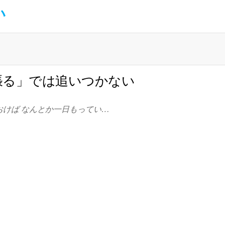
い
張る」では追いつかない
おけば なんとか一日もってい…