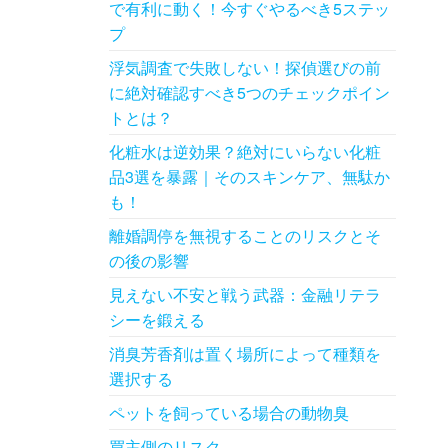
で有利に動く！今すぐやるべき5ステッ
プ
浮気調査で失敗しない！探偵選びの前
に絶対確認すべき5つのチェックポイン
トとは？
化粧水は逆効果？絶対にいらない化粧
品3選を暴露｜そのスキンケア、無駄か
も！
離婚調停を無視することのリスクとそ
の後の影響
見えない不安と戦う武器：金融リテラ
シーを鍛える
消臭芳香剤は置く場所によって種類を
選択する
ペットを飼っている場合の動物臭
買主側のリスク