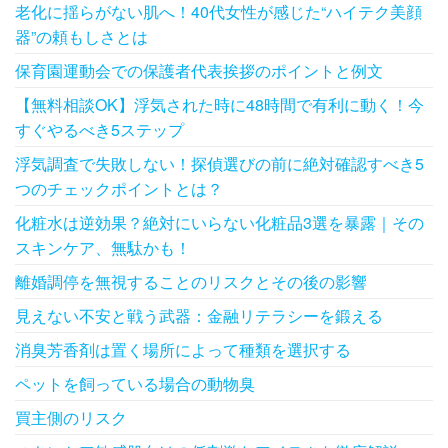
老化に揺らがない肌へ！40代女性が感じた“ハイテク美顔
器”の頼もしさとは
保育園運動会での保護者代表挨拶のポイントと例文
【無料相談OK】浮気された時に48時間で有利に動く！今
すぐやるべき5ステップ
浮気調査で失敗しない！探偵選びの前に絶対確認すべき5
つのチェックポイントとは？
化粧水は逆効果？絶対にいらない化粧品3選を暴露｜その
スキンケア、無駄かも！
離婚調停を無視することのリスクとその後の影響
見えない不安と戦う武器：金融リテラシーを鍛える
消臭芳香剤は置く場所によって種類を選択する
ペットを飼っている場合の動物臭
買主側のリスク