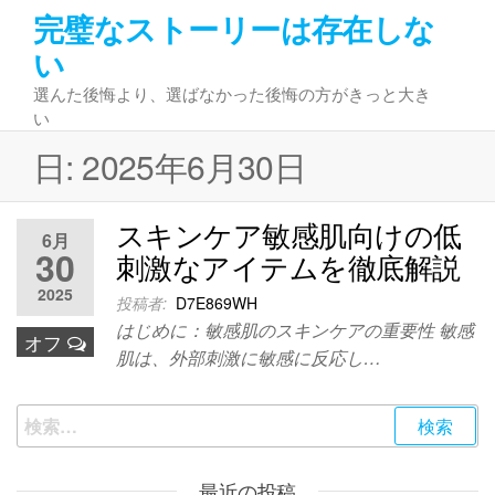
コ
完璧なストーリーは存在しな
ン
い
テ
選んた後悔より、選ばなかった後悔の方がきっと大き
ン
い
ツ
へ
日:
2025年6月30日
ス
キ
スキンケア敏感肌向けの低
ッ
6月
30
刺激なアイテムを徹底解説
プ
2025
投稿者:
D7E869WH
はじめに：敏感肌のスキンケアの重要性 敏感
オフ
肌は、外部刺激に敏感に反応し…
検
索:
最近の投稿