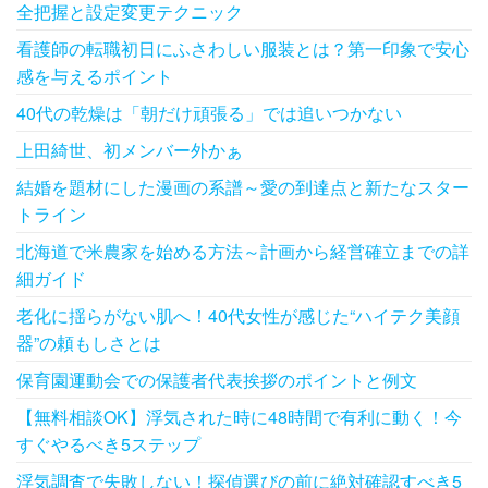
全把握と設定変更テクニック
看護師の転職初日にふさわしい服装とは？第一印象で安心
感を与えるポイント
40代の乾燥は「朝だけ頑張る」では追いつかない
上田綺世、初メンバー外かぁ
結婚を題材にした漫画の系譜～愛の到達点と新たなスター
トライン
北海道で米農家を始める方法～計画から経営確立までの詳
細ガイド
老化に揺らがない肌へ！40代女性が感じた“ハイテク美顔
器”の頼もしさとは
保育園運動会での保護者代表挨拶のポイントと例文
【無料相談OK】浮気された時に48時間で有利に動く！今
すぐやるべき5ステップ
浮気調査で失敗しない！探偵選びの前に絶対確認すべき5