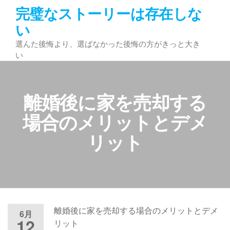
コ
完璧なストーリーは存在しな
ン
い
テ
選んた後悔より、選ばなかった後悔の方がきっと大き
ン
い
ツ
へ
ス
離婚後に家を売却する
キ
ッ
場合のメリットとデメ
プ
リット
離婚後に家を売却する場合のメリットとデメ
6月
12
リット