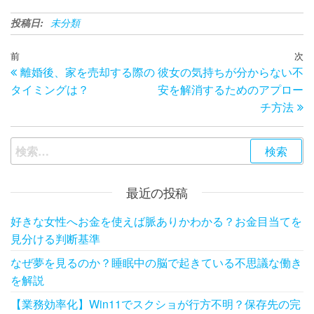
投稿日:
未分類
投
過
前
次
次
離婚後、家を売却する際の
彼女の気持ちが分からない不
去
の
稿
タイミングは？
安を解消するためのアプロー
の
投
ナ
チ方法
投
稿
ビ
稿
ゲ
検
索:
ー
最近の投稿
シ
ョ
好きな女性へお金を使えば脈ありかわかる？お金目当てを
ン
見分ける判断基準
なぜ夢を見るのか？睡眠中の脳で起きている不思議な働き
を解説
【業務効率化】Win11でスクショが行方不明？保存先の完