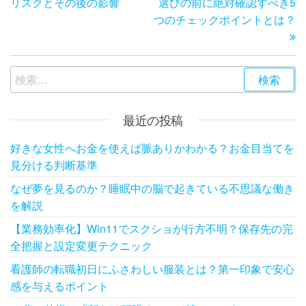
リスクとその後の影響
選びの前に絶対確認すべき5
の
投
ナ
つのチェックポイントとは？
投
稿
ビ
稿
ゲ
検
ー
索:
シ
最近の投稿
ョ
ン
好きな女性へお金を使えば脈ありかわかる？お金目当てを
見分ける判断基準
なぜ夢を見るのか？睡眠中の脳で起きている不思議な働き
を解説
【業務効率化】Win11でスクショが行方不明？保存先の完
全把握と設定変更テクニック
看護師の転職初日にふさわしい服装とは？第一印象で安心
感を与えるポイント