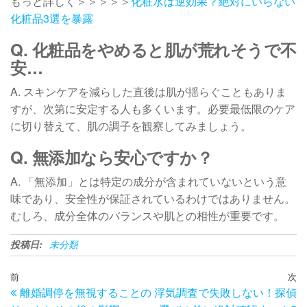
もっと詳しく＞＞＞＞＞
化粧水は逆効果？絶対にいらない
化粧品3選を暴露
Q. 化粧品をやめると肌が荒れそうで不
安…
A. スキンケアを減らした直後は肌が揺らぐこともありま
すが、次第に安定する人も多くいます。必要最低限のケア
に切り替えて、肌の調子を観察してみましょう。
Q. 無添加なら安心ですか？
A. 「無添加」とは特定の成分が含まれていないという意
味であり、安全性が保証されているわけではありません。
むしろ、成分全体のバランスや肌との相性が重要です。
投稿日:
未分類
投
過
前
次
次
離婚調停を無視することの
浮気調査で失敗しない！探偵
去
の
稿