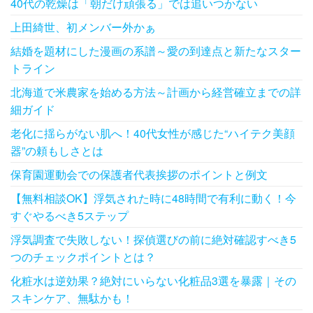
40代の乾燥は「朝だけ頑張る」では追いつかない
上田綺世、初メンバー外かぁ
結婚を題材にした漫画の系譜～愛の到達点と新たなスター
トライン
北海道で米農家を始める方法～計画から経営確立までの詳
細ガイド
老化に揺らがない肌へ！40代女性が感じた“ハイテク美顔
器”の頼もしさとは
保育園運動会での保護者代表挨拶のポイントと例文
【無料相談OK】浮気された時に48時間で有利に動く！今
すぐやるべき5ステップ
浮気調査で失敗しない！探偵選びの前に絶対確認すべき5
つのチェックポイントとは？
化粧水は逆効果？絶対にいらない化粧品3選を暴露｜その
スキンケア、無駄かも！