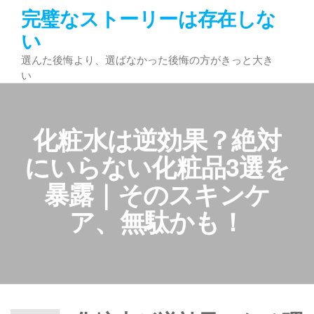
コ
完璧なストーリーは存在しな
ン
い
テ
選んた後悔より、選ばなかった後悔の方がきっと大き
ン
い
ツ
へ
ス
化粧水は逆効果？絶対
キ
ッ
にいらない化粧品3選を
プ
暴露｜そのスキンケ
ア、無駄かも！