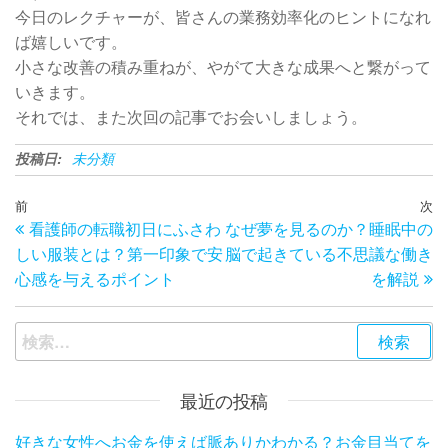
今日のレクチャーが、皆さんの業務効率化のヒントになれ
ば嬉しいです。
小さな改善の積み重ねが、やがて大きな成果へと繋がって
いきます。
それでは、また次回の記事でお会いしましょう。
投稿日:
未分類
投
過
前
次
次
看護師の転職初日にふさわ
なぜ夢を見るのか？睡眠中の
去
の
稿
しい服装とは？第一印象で安
脳で起きている不思議な働き
の
投
ナ
心感を与えるポイント
を解説
投
稿
ビ
稿
ゲ
検
索:
ー
最近の投稿
シ
ョ
好きな女性へお金を使えば脈ありかわかる？お金目当てを