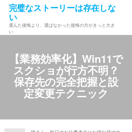
コ
完璧なストーリーは存在しな
ン
い
テ
選んた後悔より、選ばなかった後悔の方がきっと大き
ン
い
ツ
へ
ス
【業務効率化】Win11で
キ
ッ
スクショが行方不明？
プ
保存先の完全把握と設
定変更テクニック