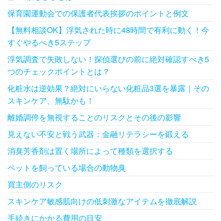
保育園運動会での保護者代表挨拶のポイントと例文
【無料相談OK】浮気された時に48時間で有利に動く！今
すぐやるべき5ステップ
浮気調査で失敗しない！探偵選びの前に絶対確認すべき5
つのチェックポイントとは？
化粧水は逆効果？絶対にいらない化粧品3選を暴露｜その
スキンケア、無駄かも！
離婚調停を無視することのリスクとその後の影響
見えない不安と戦う武器：金融リテラシーを鍛える
消臭芳香剤は置く場所によって種類を選択する
ペットを飼っている場合の動物臭
買主側のリスク
スキンケア敏感肌向けの低刺激なアイテムを徹底解説
手続きにかかる費用の目安